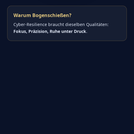
Warum Bogenschießen?
Cyber-Resilience braucht dieselben Qualitäten:
Fokus, Präzision, Ruhe unter Druck
.
Warum als Team?
Sicherheit ist Teamsport – gemischte Teams machen
aus Wettkampf echtes
Networking
.
Warum 2027?
2027 heben wir die Championship auf die
nächste
Stufe
.